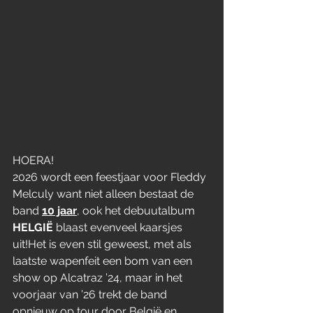
HOERA!
2026 wordt een feestjaar voor Fleddy 
Melculy want niet alleen bestaat de 
band 
10 jaar
, ook het debuutalbum 
HELGIË 
blaast evenveel kaarsjes 
uit!Het is even stil geweest, met als 
laatste wapenfeit een bom van een 
show op Alcatraz ’24, maar in het 
voorjaar van ’26 trekt de band 
opnieuw op tour door België en 