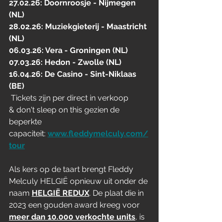
27.02.26: Doornroosje - Nijmegen 
(NL)
28.02.26: Muziekgieterij - Maastricht 
(NL)
06.03.26: Vera - Groningen (NL)
07.03.26: Hedon - Zwolle (NL)
16.04.26: De Casino - Sint-Niklaas 
(BE)
Tickets zijn per direct in verkoop 
& don't sleep on this gezien de 
beperkte 
capaciteit:
www.fleddymelculy.com/
tour
Als kers op de taart brengt Fleddy 
Melculy HELGIË opnieuw uit onder de 
naam 
HELGIË REDUX
. De plaat die in 
2023 een gouden award kreeg voor 
meer dan 10.000 verkochte units
, is 