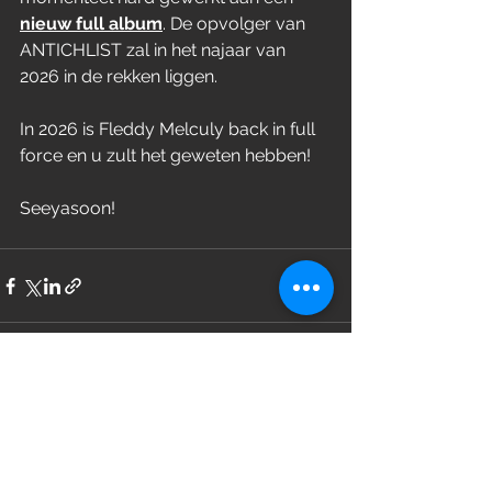
nieuw full album
. De opvolger van 
ANTICHLIST zal in het najaar van 
2026 in de rekken liggen.
In 2026 is Fleddy Melculy back in full 
force en u zult het geweten hebben!
Seeyasoon!
Alles weergeven
Recente blogposts