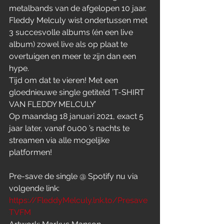
metalbands van de afgelopen 10 jaar. 
Fleddy Melculy wist ondertussen met 
3 succesvolle albums (én een live 
album) zowel live als op plaat te 
overtuigen en meer te zijn dan een 
hype.
Tijd om dat te vieren! Met een 
gloednieuwe single getiteld ’T-SHIRT 
VAN FLEDDY MELCULY’
Op maandag 18 januari 2021, exact 5 
jaar later, vanaf 0u00 ’s nachts te 
streamen via alle mogelijke 
platformen!
Pre-save de single @ Spotify nu via 
volgende link: 
https://FleddyMelculy.lnk.to/Presave
TVFM