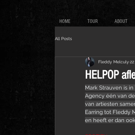
HOME
TOUR
ABOUT
All Posts
Fleddy Melculy
22
HELPOP afle
Mark Strauven is in
Agency één van de o
van artiesten same
Earring tot Fleddy 
en heeft er dan ook