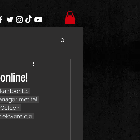
online!
skantoor LS 
anager met tal 
 Golden 
ziekwereldje 