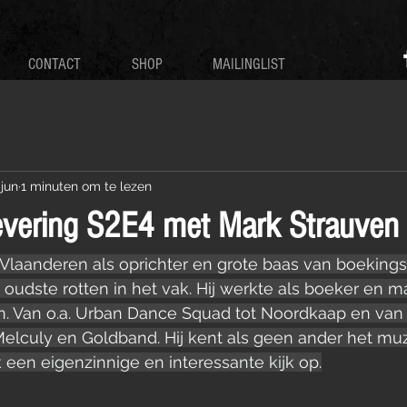
CONTACT
SHOP
MAILINGLIST
 jun
1 minuten om te lezen
vering S2E4 met Mark Strauven 
 Vlaanderen als oprichter en grote baas van boeking
udste rotten in het vak. Hij werkte als boeker en m
n. Van o.a. Urban Dance Squad tot Noordkaap en van
Melculy en Goldband. Hij kent als geen ander het mu
 een eigenzinnige en interessante kijk op.