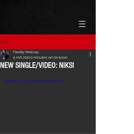
Post
Fleddy Melculy
5 mrt 2021
0 minuten om te lezen
NEW SINGLE/VIDEO: NIKS!
https://youtu.be/P0YeuRLYfTc