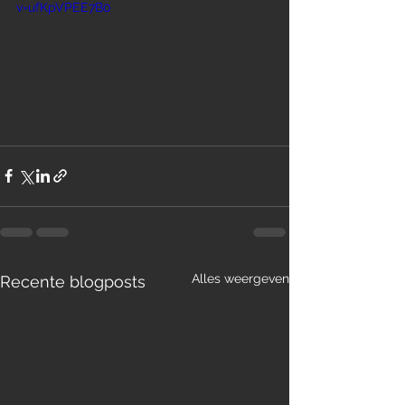
v=ufKpVPEE7B0
Alles weergeven
Recente blogposts